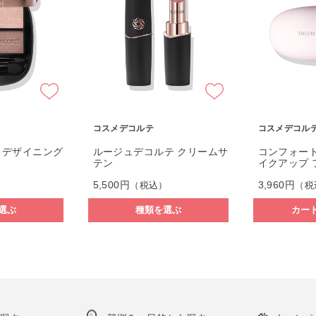
コスメデコルテ
デオカラット
テ クリームサ
コンフォート デイミスト メ
デオカラット
イクアップ フィックス
ッシュ クー
3,960円
1,100円
）
（税込）
（税
選ぶ
カートに入れる
カー