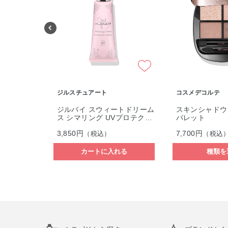
コスメデコルテ
コスメデコルテ
ートドリーム
スキンシャドウ デザイニング
ルージュデコル
Vプロテクタ
パレット
テン
7,700円
5,500円
（税込）
（税込
れる
種類を選ぶ
種類を