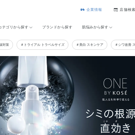
企業情報
店舗検
カテゴリから探す
ブランドから探す
肌悩みから探す
線対策
＃トライアル トラベルサイズ
＃美白 スキンケア
＃シワ改善 