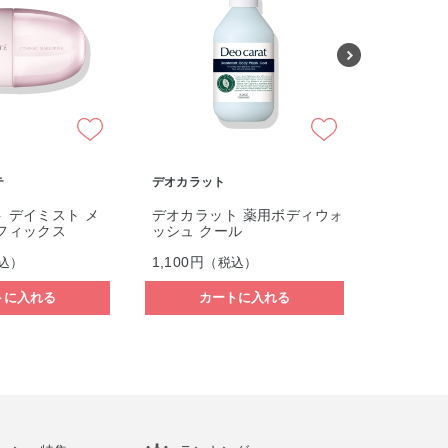
ONE BY KOSE
ONE BY 
 薬用ボディウォ
ポアクリア オイル
ポアクリ
ル
シュ
1,980円
1,980円
込）
（税込）
トに入れる
種類を選ぶ
カ