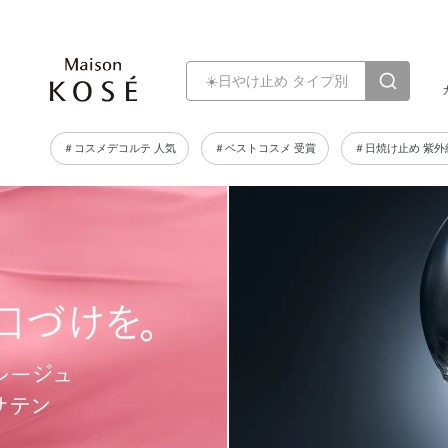
＃コスメデコルテ 人気
＃ベストコスメ 受賞
＃日焼け止め 紫外