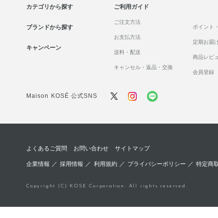
カテゴリから探す
ご利用ガイド
ご注文方法
ブランドから探す
ポイント
お支払方法
定期お届
キャンペーン
送料・配送
商品レビ
キャンセル・返品・交換
会員登録
Maison KOSÉ 公式SNS
よくあるご質問
お問い合わせ
サイトマップ
企業情報
／
採用情報
／
利用規約
／
プライバシーポリシー
／
特定商
Copyright (C) KOSE Corporation. All rights reserved.