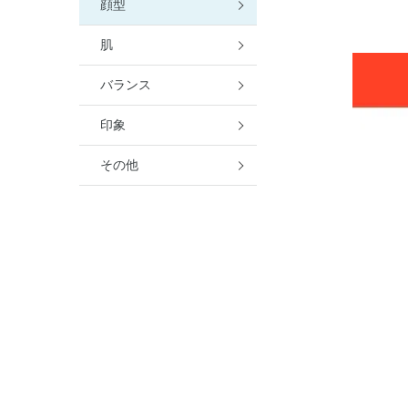
顔型
肌
バランス
印象
その他