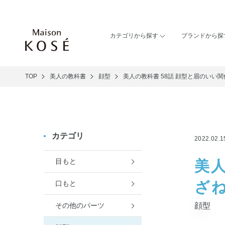
カテゴリから探す
ブランドから探
TOP
美人の教科書
顔型
美人の教科書 58話 顔型と眉のいい
カテゴリ
2022.02.1
目もと
美人
ざ
口もと
その他のパーツ
顔型