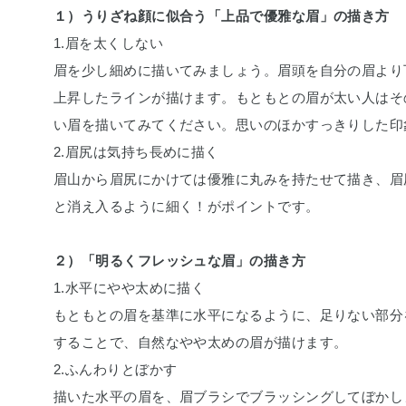
１）うりざね顔に似合う「上品で優雅な眉」の描き方
1.眉を太くしない
眉を少し細めに描いてみましょう。眉頭を自分の眉より
上昇したラインが描けます。もともとの眉が太い人はそ
い眉を描いてみてください。思いのほかすっきりした印
2.眉尻は気持ち長めに描く
眉山から眉尻にかけては優雅に丸みを持たせて描き、眉
と消え入るように細く！がポイントです。
２）「明るくフレッシュな眉」の描き方
1.水平にやや太めに描く
もともとの眉を基準に水平になるように、足りない部分
することで、自然なやや太めの眉が描けます。
2.ふんわりとぼかす
描いた水平の眉を、眉ブラシでブラッシングしてぼかし