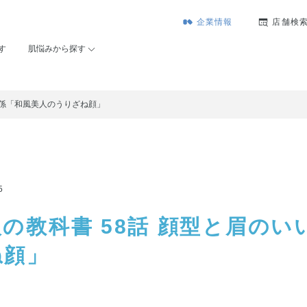
企業情報
店舗検
す
肌悩みから探す
関係「和風美人のうりざね顔」
5
の教科書 58話 顔型と眉の
ね顔」