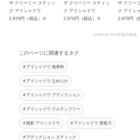
ザ クリーミー スティッ
ザ クリーミー スティッ
ザ クリー
ク アイシャドウ
ク アイシャドウ
ク アイシ
2,970円（税込）※
2,970円（税込）※
2,970円
【スルスル描ける ライ
【驚きの密着力！よれな
ンもグラデーション …
いスティックアイシ …
※Maison KOSÉ販売価格
m
taetae
このページに関連するタグ
＃アイシャドウ 無香料
＃アイシャドウ なめらか
＃アイシャドウ アディクション
＃アイシャドウ グルテンフリー
＃陰影 アイシャドウ
＃アイシャドウ 密着力
＃アディクション スティック