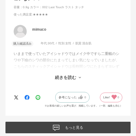
また黄色味帯びたブラウンが実は引き締めカラーの中にも明るさ
容量：0.9g
カラー：002 Last Touch ラスト タッチ
を宿してくれるのでアイラインとアイシャドウ両方の効果があり
ます。
使った満足度
:★★★★★
今回リピートして2本目です
mimuco
年代:
30代
性別:
女性
肌質:
混合肌
購入確認済み
いままで使っていたアイシャドウではメイク中ですら二重幅のシ
ワや下瞼のシワの部分にたまってしまい気になっていましたが、
こちらのスティックアイシャドウは長時間シワにたまらずヨレず
綺麗に保ち続けていました。
続きを読む
こんな経験は初めてです。
発色も程よく、
瞬きするとキラキラがとっても綺麗です。
参考になった
0
Like!
0
使用感に感動したので、
友人のお誕生日にプレゼントしたら
※お客様の嬉しいお声を選び、掲載しています。（一部、編集も含む）
とても喜んでいただきました。
もっと見る