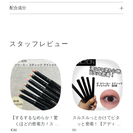
配合成分
トリメチルシロキシケイ酸・シクロペンタシロキサン・メ
チルトリメチコン・合成ワックス・セレシン・合成フルオ
ロフロゴパイト・リンゴ酸ジイソステアリル・シリカ・
スタッフレビュー
（VP／ヘキサデセン）コポリマー・（ビニルジメチコン／
メチコンシルセスキオキサン）クロスポリマー・イソステ
アリン酸ソルビタン・カプリリルグリコール・カプリル酸
グリセリル・ステアリン酸亜鉛・トリエトキシカプリリル
シラン・ホウケイ酸（Ca／Na）・酸化スズ・マイカ・酸
化チタン・酸化鉄
【するするなめらか！驚
スルスルっとかけてピタ
くほどの密着力！ス …
ッと密着！【アディ …
Kiki
Hi