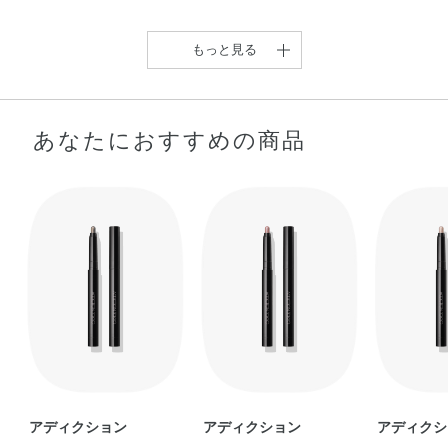
もっと見る
あなたにおすすめの商品
【するする描けてピタッ
と密着、簡単スティ …
eri
【とにかく簡単！よれな
【2025年上半期ベストコ
【ヨレない！アディクシ
い！スティックアイ …
スメ受賞】驚く …
ョン スティックア …
A
shiho
Nao
アディクション
アディクション
アディクシ