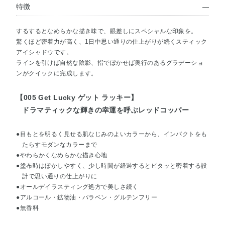
特徴
するするとなめらかな描き味で、眼差しにスペシャルな印象を。
驚くほど密着力が高く、1日中思い通りの仕上がりが続くスティック
アイシャドウです。
ラインを引けば自然な陰影、指でぼかせば奥行のあるグラデーショ
ンがクイックに完成します。
【005 Get Lucky ゲット ラッキー】
ドラマティックな輝きの幸運を呼ぶレッドコッパー
●目もとを明るく見せる肌なじみのよいカラーから、インパクトをも
たらすモダンなカラーまで
●やわらかくなめらかな描き心地
●塗布時はぼかしやすく、少し時間が経過するとピタッと密着する設
計で思い通りの仕上がりに
●オールデイラスティング処方で美しさ続く
●アルコール・鉱物油・パラベン・グルテンフリー
●無香料