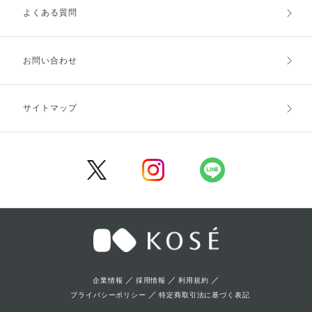
よくある質問
ご利用ガイドトップ
ご注文方法
お支払方法
送料・配送
お問い合わせ
キャンセル・返品・交換
ポイント・クーポン
サイトマップ
定期お届け便
商品レビュー
会員登録
／
／
／
企業情報
採用情報
利用規約
／
プライバシーポリシー
特定商取引法に基づく表記