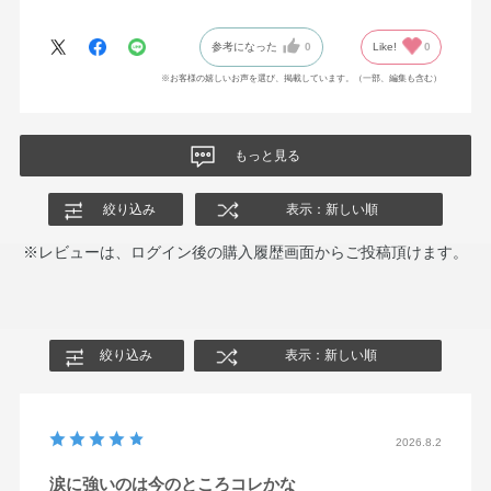
発色も程よく、
瞬きするとキラキラがとっても綺麗です。
参考になった
0
Like!
0
使用感に感動したので、
友人のお誕生日にプレゼントしたら
※お客様の嬉しいお声を選び、掲載しています。（一部、編集も含む）
とても喜んでいただきました。
もっと見る
絞り込み
表示：新しい順
※レビューは、ログイン後の購入履歴画面からご投稿頂けます。
絞り込み
表示：新しい順
2026.8.2
涙に強いのは今のところコレかな