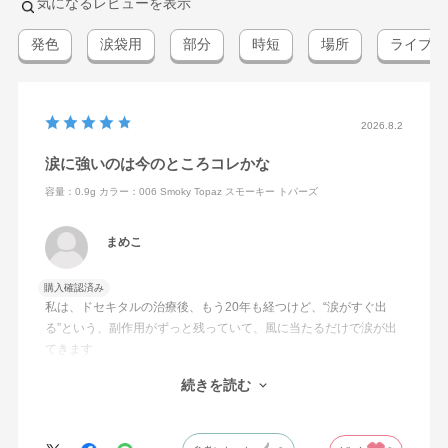
気になるレビューを表示
発色
涙袋用
部分
時短
場所
ライブ視
2026.8.2
涙に強いのは今のところコレかな
容量：0.9g
カラー：006 Smoky Topaz スモーキー トパーズ
まめこ
購入確認済み
私は、ドセキタルの治療後、もう20年も経つけど、“涙がすぐ出
る”という、副作用がずっと残っていて、風に当たるだけで涙が出
てきます
続きを読む
なのでアイメイクがなかなか定着しません
眼の際が濡れてしまうからです
眼の充血と痒みに長いこと悩まされていましたが、よーく見ると