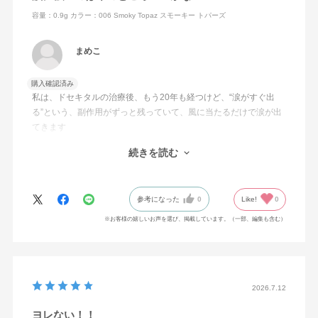
容量：0.9g
カラー：006 Smoky Topaz スモーキー トパーズ
まめこ
購入確認済み
私は、ドセキタルの治療後、もう20年も経つけど、“涙がすぐ出
る”という、副作用がずっと残っていて、風に当たるだけで涙が出
てきます
続きを読む
なのでアイメイクがなかなか定着しません
眼の際が濡れてしまうからです
眼の充血と痒みに長いこと悩まされていましたが、よーく見ると
参考になった
0
Like!
0
涙で流れたアイシャドウの粒子が眼の中に入っていました
※お客様の嬉しいお声を選び、掲載しています。（一部、編集も含む）
お湯で落とせるマスカラなど、は実はくせもので、涙が温かいか
らか勝手にメイクオフ状態です
なわけで、アイメイク難民でしたが、この商品と出会ってかなり
2026.7.12
改善されました。
ヨレない！！