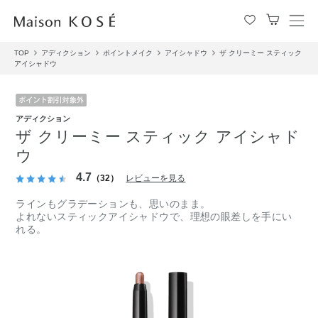
メ
ニ
TOP
アディクション
ポイントメイク
アイシャドウ
ザ クリーミー スティック
ュ
アイシャドウ
ー
を
開
閉
アディクション
す
ザ クリーミー スティック アイシャド
る
ウ
4.7
（32）
レビューを見る
ラインもグラデーションも、思いのまま。
よれないスティックアイシャドウで、理想の眼差しを手にい
れる。