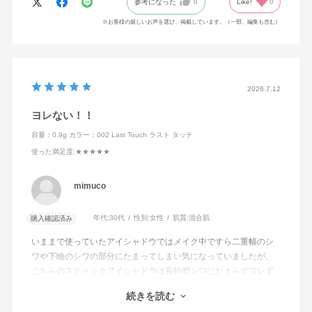
参考になった
0
Like!
0
涙で流れたアイシャドウの粒子が眼の中に入っていました
※お客様の嬉しいお声を選び、掲載しています。（一部、編集も含む）
お湯で落とせるマスカラなど、は実はくせもので、涙が温かいか
らか勝手にメイクオフ状態です
なわけで、アイメイク難民でしたが、この商品と出会ってかなり
2026.7.12
改善されました。
ヨレない！！
また黄色味帯びたブラウンが実は引き締めカラーの中にも明るさ
容量：0.9g
カラー：002 Last Touch ラスト タッチ
を宿してくれるのでアイラインとアイシャドウ両方の効果があり
ます。
使った満足度
:★★★★★
今回リピートして2本目です
mimuco
年代:
30代
性別:
女性
肌質:
混合肌
購入確認済み
いままで使っていたアイシャドウではメイク中ですら二重幅のシ
ワや下瞼のシワの部分にたまってしまい気になっていましたが、
こちらのスティックアイシャドウは長時間シワにたまらずヨレず
綺麗に保ち続けていました。
続きを読む
こんな経験は初めてです。