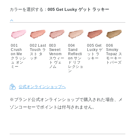
カラーを選択する：
005 Get Lucky ゲット ラッキー
001
002 Last
003
004
005 Get
006
Crush
Touch ラ
Sweet
Sand
Lucky ゲ
Smoky
on Me
スト タ
Venom
Reflecti
ット ラ
Topaz ス
クラッシ
ッチ
スウィー
on サン
ッキー
モーキー
ュ オン
ト ヴェ
ド リフ
トパーズ
ミー
ノム
レクショ
ン
公式オンラインショップへ
※ブランド公式オンラインショップで購入された場合、メ
ゾンコーセーでポイントは付与されません。