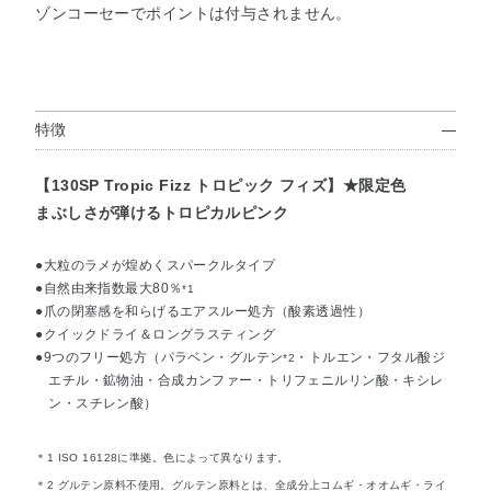
ゾンコーセーでポイントは付与されません。
特徴
【130SP Tropic Fizz トロピック フィズ】★限定色
まぶしさが弾けるトロピカルピンク
●大粒のラメが煌めくスパークルタイプ
●自然由来指数最大80％
*1
●爪の閉塞感を和らげるエアスルー処方（酸素透過性）
●クイックドライ＆ロングラスティング
●9つのフリー処方（パラベン・グルテン
・トルエン・フタル酸ジ
*2
エチル・鉱物油・合成カンファー・トリフェニルリン酸・キシレ
ン・スチレン酸）
＊1 ISO 16128に準拠。色によって異なります。
＊2 グルテン原料不使用。グルテン原料とは、全成分上コムギ・オオムギ・ライ