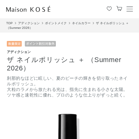
メ
ニ
TOP
アディクション
ポイントメイク
ネイルカラー
ザ ネイルポリッシュ ＋
ュ
（Summer 2026）
ー
を
開
閉
アディクション
す
ザ ネイルポリッシュ ＋ （Summer
る
2026）
刹那的なほどに眩しい、夏のビーチの輝きを切り取ったネイ
ルポリッシュ。
大粒のラメから放たれる光は、指先に生まれる小さな太陽。
ツヤ感と速乾性に優れ、プロのような仕上りがずっと続く。