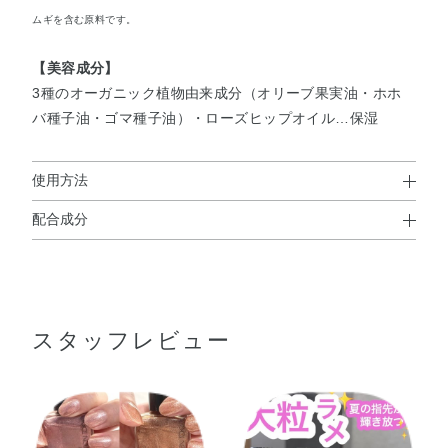
ムギを含む原料です。
【美容成分】
3種のオーガニック植物由来成分（オリーブ果実油・ホホ
バ種子油・ゴマ種子油）・ローズヒップオイル…保湿
使用方法
配合成分
使用上の注意
酢酸ブチル・酢酸エチル・ニトロセルロース・クエン酸ア
●ご使用後は、キャップをきちんとしめてください。
セチルトリブチル・（アジピン酸／ネオペンチルグリコー
●うすめ液（ソルベント）を注ぎたす場合は、ビン上部に充分な空間
を残してください（キャップをしめた状態で8分目までが目安で
ル／無水トリメリト酸）コポリマー・変性アルコール・ホ
す）。
スタッフレビュー
ウケイ酸（Ca／Na）・ステアラルコニウムベントナイ
液を入れすぎると、中身が膨張してビンが割れることがあります
ト・オリーブ果実油・カニナバラ果実油・ゴマ種子油・ト
ので注意ください。
コフェロール・ホホバ種子油・アクリレーツコポリマー・
●ネイルカラーなどを混合しないでください。
イソプロパノール・オクトクリレン・シリカ・スルホコハ
●火気にご注意ください。
ク酸ジエチルヘキシルNa・ブタノール・リン酸・合成フル