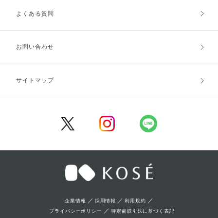
よくある質問
ご利用ガイドトップ
ご注文方法
お支払方法
送料・配送
お問い合わせ
キャンセル・返品・交換
ポイント・クーポン
サイトマップ
定期お届け便
商品レビュー
会員登録
／
／
／
企業情報
採用情報
利用規約
／
プライバシーポリシー
特定商取引法に基づく表記