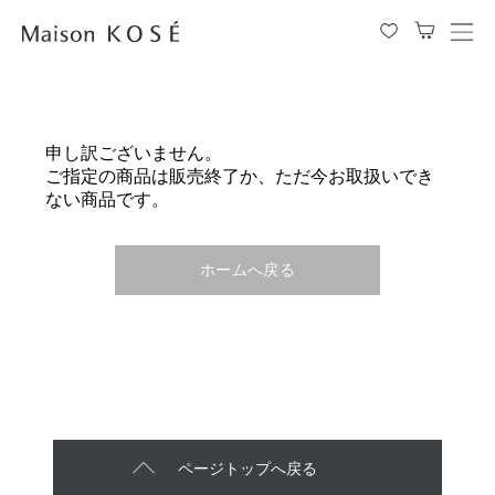
メ
ニ
ュ
ー
を
申し訳ございません。
開
ご指定の商品は販売終了か、ただ今お取扱いでき
閉
ない商品です。
す
る
ホームへ戻る
ページトップへ戻る