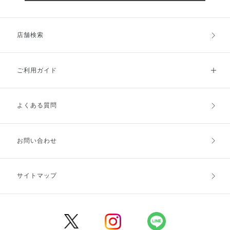
店舗検索
ご利用ガイド
よくある質問
ご利用ガイドトップ
ご注文方法
お支払方法
送料・配送
お問い合わせ
キャンセル・返品・交換
ポイント・クーポン
サイトマップ
定期お届け便
商品レビュー