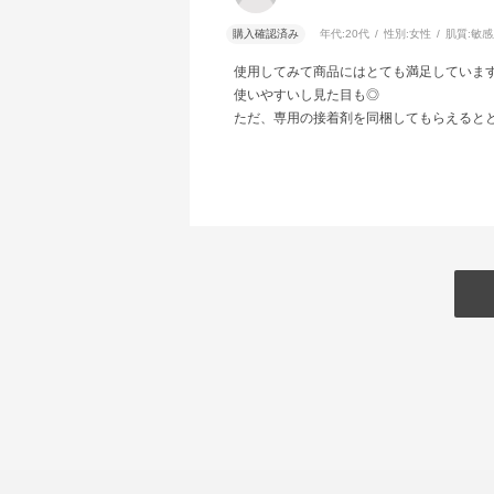
購入確認済み
年代:
20代
性別:
女性
肌質:
敏感
使用してみて商品にはとても満足していま
使いやすいし見た目も◎
ただ、専用の接着剤を同梱してもらえるとと