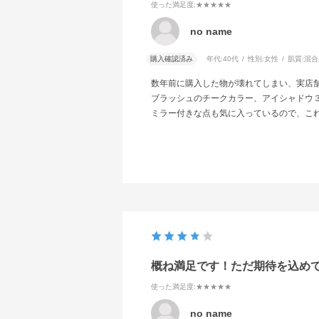
使った満足度
:★★★★★
no name
購入確認済み
年代:
40代
性別:
女性
肌質:
混合
数年前に購入した物が壊れてしまい、実店
ブラッシュのチークカラー、アイシャドウ
ミラー付きな点も気に入っているので、こ
概ね満足です！ただ期待を込めて･
使った満足度
:★★★★★
no name