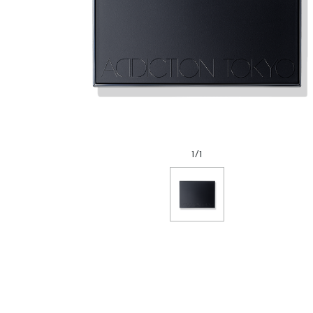
1
/
1