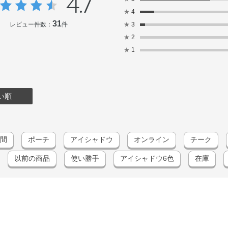
4.7
★
4
31
レビュー件数：
件
★
3
★
2
★
1
い順
間
ポーチ
アイシャドウ
オンライン
チーク
以前の商品
使い勝手
アイシャドウ6色
在庫