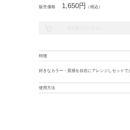
1,650円
販売価格
（税込）
現在購入頂けません
特徴
好きなカラー・質感を自在にアレンジしセットで
使用方法
使用方法
【組み合わせ例】
●アイシャドウ 6個
●アイシャドウ 4個 & ブラッシュ 1個