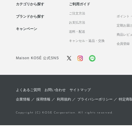
カテゴリから探す
ご利用ガイド
ご注文方法
ブランドから探す
ポイント
お支払方法
定期お届
キャンペーン
送料・配送
商品レビ
キャンセル・返品・交換
会員登録
Maison KOSÉ 公式SNS
よくあるご質問
お問い合わせ
サイトマップ
企業情報
／
採用情報
／
利用規約
／
プライバシーポリシー
／
特定商
Copyright (C) KOSE Corporation. All rights reserved.