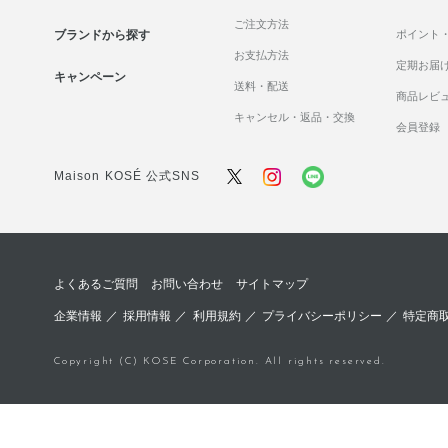
ご注文方法
ブランドから探す
ポイント
お支払方法
定期お届
キャンペーン
送料・配送
商品レビ
キャンセル・返品・交換
会員登録
Maison KOSÉ 公式SNS
よくあるご質問
お問い合わせ
サイトマップ
企業情報
／
採用情報
／
利用規約
／
プライバシーポリシー
／
特定商
Copyright (C) KOSE Corporation. All rights reserved.