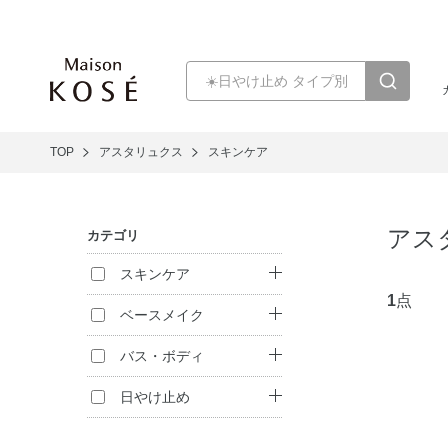
TOP
アスタリュクス
スキンケア
アス
カテゴリ
スキンケア
1
点
クレンジング
ベースメイク
洗顔料
ファンデーション
バス・ボディ
化粧水
化粧下地
ハンドケア
日やけ止め
乳液
フェイスパウダー
日やけ止め