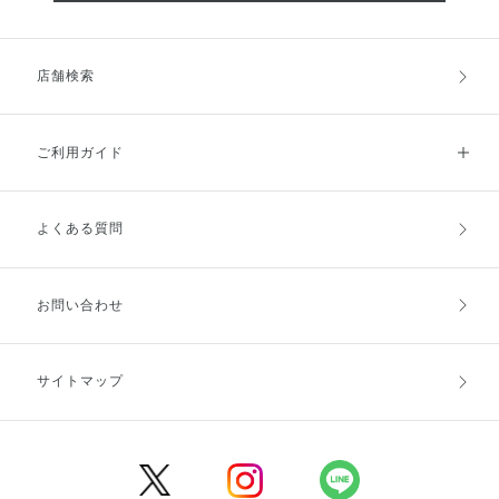
店舗検索
ご利用ガイド
よくある質問
ご利用ガイドトップ
ご注文方法
お支払方法
送料・配送
お問い合わせ
キャンセル・返品・交換
ポイント・クーポン
サイトマップ
定期お届け便
商品レビュー