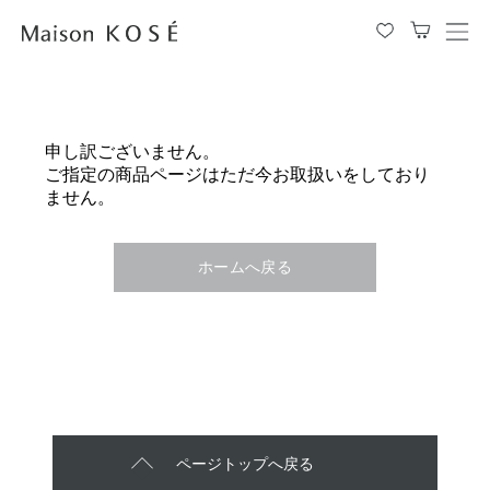
メ
ニ
ュ
ー
を
申し訳ございません。
開
ご指定の商品ページはただ今お取扱いをしており
閉
ません。
す
る
ホームへ戻る
ページトップへ戻る