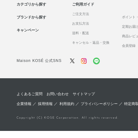
カテゴリから探す
ご利用ガイド
ご注文方法
ブランドから探す
ポイント
お支払方法
定期お届
キャンペーン
送料・配送
商品レビ
キャンセル・返品・交換
会員登録
Maison KOSÉ 公式SNS
よくあるご質問
お問い合わせ
サイトマップ
企業情報
／
採用情報
／
利用規約
／
プライバシーポリシー
／
特定商
Copyright (C) KOSE Corporation. All rights reserved.