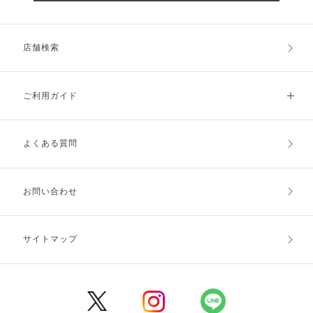
店舗検索
ご利用ガイド
よくある質問
ご利用ガイドトップ
ご注文方法
お支払方法
送料・配送
お問い合わせ
キャンセル・返品・交換
ポイント・クーポン
サイトマップ
定期お届け便
商品レビュー