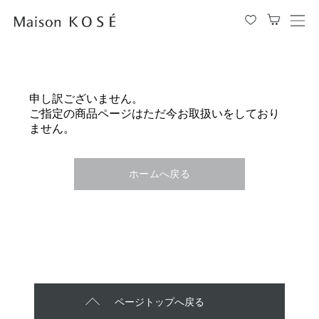
メ
ニ
ュ
ー
を
申し訳ございません。
開
ご指定の商品ページはただ今お取扱いをしており
閉
ません。
す
る
ホームへ戻る
ページトップへ戻る