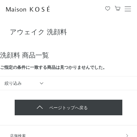
メ
ニ
ュ
アウェイク 洗顔料
ー
を
開
閉
洗顔料 商品一覧
す
る
ご指定の条件に⼀致する商品は見つかりませんでした。
絞り込み
ページトップへ戻る
店舗検索