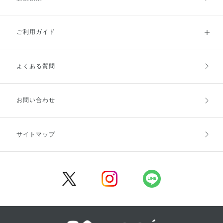
ご利用ガイド
よくある質問
ご利用ガイドトップ
ご注文方法
お支払方法
送料・配送
お問い合わせ
キャンセル・返品・交換
ポイント・クーポン
サイトマップ
定期お届け便
商品レビュー
会員登録