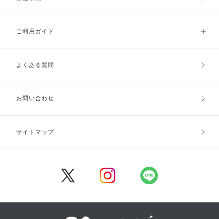
ご利用ガイド
よくある質問
ご利用ガイドトップ
ご注文方法
お支払方法
送料・配送
お問い合わせ
キャンセル・返品・交換
ポイント・クーポン
サイトマップ
定期お届け便
商品レビュー
会員登録