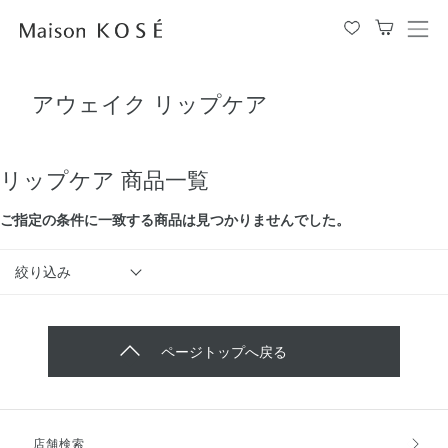
メ
ニ
ュ
アウェイク リップケア
ー
を
開
閉
リップケア 商品一覧
す
る
ご指定の条件に⼀致する商品は見つかりませんでした。
絞り込み
ページトップへ戻る
店舗検索