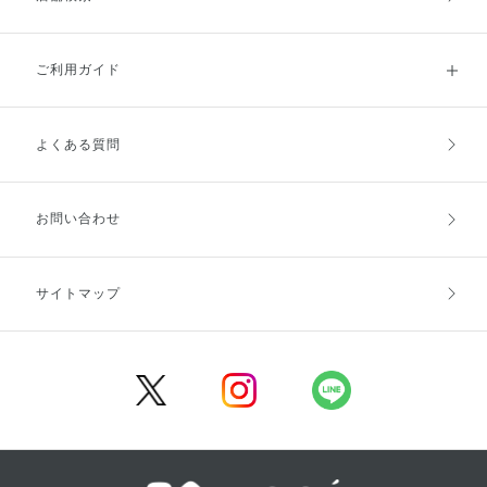
ご利用ガイド
よくある質問
ご利用ガイドトップ
ご注文方法
お支払方法
送料・配送
お問い合わせ
キャンセル・返品・交換
ポイント・クーポン
サイトマップ
定期お届け便
商品レビュー
会員登録