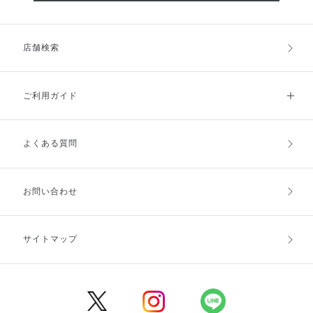
店舗検索
ご利用ガイド
よくある質問
ご利用ガイドトップ
ご注文方法
お支払方法
送料・配送
お問い合わせ
キャンセル・返品・交換
ポイント・クーポン
サイトマップ
定期お届け便
商品レビュー