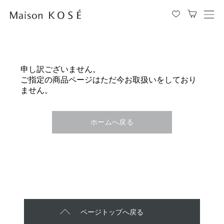
メ
ニ
ュ
ー
を
申し訳ございません。
開
ご指定の商品ページはただ今お取扱いをしており
閉
ません。
す
る
ホームへ戻る
ページトップへ戻る