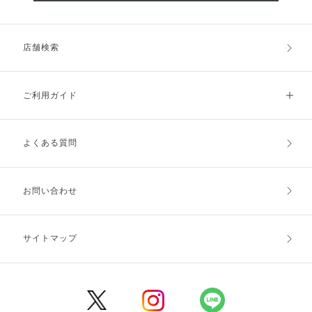
店舗検索
ご利用ガイド
よくある質問
ご利用ガイドトップ
ご注文方法
お支払方法
送料・配送
お問い合わせ
キャンセル・返品・交換
ポイント・クーポン
サイトマップ
定期お届け便
商品レビュー