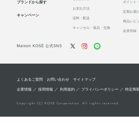
ブランドから探す
ポイント
お支払方法
定期お届
キャンペーン
送料・配送
商品レビ
キャンセル・返品・交換
会員登録
Maison KOSÉ 公式SNS
よくあるご質問
お問い合わせ
サイトマップ
企業情報
／
採用情報
／
利用規約
／
プライバシーポリシー
／
特定商
Copyright (C) KOSE Corporation. All rights reserved.