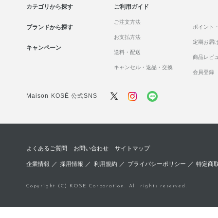
カテゴリから探す
ご利用ガイド
ご注文方法
ブランドから探す
ポイント
お支払方法
定期お届
キャンペーン
送料・配送
商品レビ
キャンセル・返品・交換
会員登録
Maison KOSÉ 公式SNS
よくあるご質問
お問い合わせ
サイトマップ
企業情報
／
採用情報
／
利用規約
／
プライバシーポリシー
／
特定商
Copyright (C) KOSE Corporation. All rights reserved.