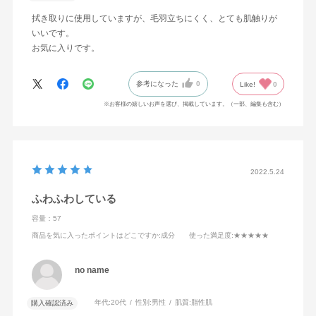
拭き取りに使用していますが、毛羽立ちにくく、とても肌触りが
いいです。
お気に入りです。
参考になった
0
Like!
0
※お客様の嬉しいお声を選び、掲載しています。（一部、編集も含む）
2022.5.24
ふわふわしている
容量：57
商品を気に入ったポイントはどこですか
:成分
使った満足度
:★★★★★
no name
年代:
20代
性別:
男性
肌質:
脂性肌
購入確認済み