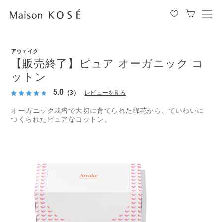
メ
ニ
ュ
ー
アウェイク
を
【販売終了】ピュア オーガニック コ
開
ットン
閉
す
5.0
（3）
レビューを見る
る
オーガニック栽培で大切に育てられた綿花から、ていねいに
つくられたピュアなコットン。