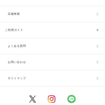
店舗検索
ご利用ガイド
よくある質問
ご利用ガイドトップ
ご注文方法
お支払方法
送料・配送
お問い合わせ
キャンセル・返品・交換
ポイント・クーポン
サイトマップ
定期お届け便
商品レビュー