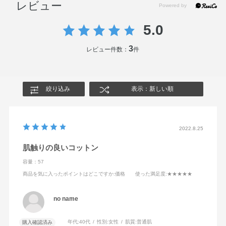
レビュー
●化粧用途以外にはお使いにならないでください。
●開封後はふたをして、ほこりやゴミなどが入らないよう、清潔に保
管してください。
5.0
3
レビュー件数：
件
絞り込み
表示：新しい順
2022.8.25
肌触りの良いコットン
容量：57
商品を気に入ったポイントはどこですか
:価格
使った満足度
:★★★★★
no name
年代:
40代
性別:
女性
肌質:
普通肌
購入確認済み