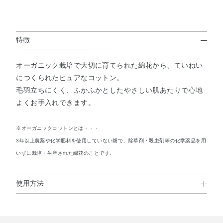
特徴
オーガニック栽培で大切に育てられた綿花から、ていねい
につくられたピュアなコットン。
毛羽立ちにくく、ふかふかとしたやさしい肌あたりで心地
よくお手入れできます。
※オーガニックコットンとは・・・
3年以上農薬や化学肥料を使用していない畑で、除草剤・殺虫剤等の化学薬品を用
いずに栽培・生産された綿花のことです。
使用方法
使用上の注意