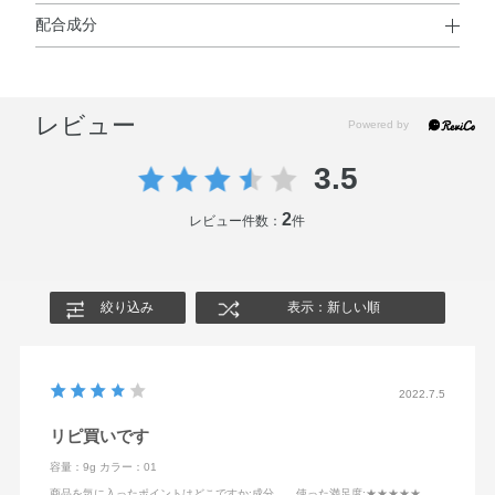
配合成分
使用方法
合成金雲母・ナイロン－12・タルク・窒化ホウ素・メタク
●ベースメイクアップの仕上げや外出先での化粧なおしにお使いくだ
リル酸メチルクロスポリマー・メトキシケイヒ酸エチルヘ
さい。
レビュー
●パフに適量をとり、手の甲でつき具合をみてから、肌を軽くなでる
キシル・（フッ化／水酸化／酸化）／（Mg／K／ケイ
ようにのばします。
素）・ラウロイルリシン・オリーブ果実油・コメ胚芽油・
●化粧なおしのときは、まずティッシュペーパーなどで汗や余分な皮
3.5
ゴマ種子油・ゴマ発芽エキス・サフラワー油・スイカズラ
脂をおさえてから、パフに少量ずつとってのばしてください。
花エキス・トコフェロール・ホホバ種子油・ヨーロッパブ
2
レビュー件数：
件
ナ芽エキス・レモン果汁・BG・（パルミチン酸／エチルヘ
使用上の注意
キサン酸）デキストリン・アミノプロピルトリエトキシシ
ラン・アモジメチコン・エタノール・シリカ・ジメチコノ
●お肌に異常が生じていないかよく注意して使用してください。
絞り込み
表示：新しい順
ール・ジメチコン・スクワラン・ステアリン酸・セラミド
傷やはれもの・湿しん等、異常のある部位には使わないでくださ
NG・セルロース・トウモロコシ胚芽油・パーフルオロヘキ
い。
シルエチルトリエトキシシラン・ポリイソプレン・マカデ
赤味・はれ・かゆみ・刺激、色抜け（白斑等）や黒ずみ等の異常
2022.7.5
があらわれた場合は使用を中止し、皮ふ科専門医等へご相談くだ
ミアナッツ脂肪酸フィトステリル・メチコン・ラウリン酸
さい。
亜鉛・塩化Al・合成ワックス・酸化スズ・水・水酸化Al・
リピ買いです
使用を続けると症状が悪化することがあります。
水添レシチン・フェノキシエタノール・マイカ・酸化チタ
●他の紫外線防止効果のある化粧品と併用するとより効果的です。
容量：9g
カラー：01
ン・酸化亜鉛・酸化鉄
商品を気に入ったポイントはどこですか
:成分
使った満足度
:★★★★★