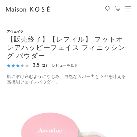
メ
ニ
ュ
ー
アウェイク
を
【販売終了】【レフィル】 プットオ
開
ンアハッピーフェイス フィニッシン
閉
グ パウダー
す
る
3.5
（2）
レビューを見る
肌に溶け込むようになじみ、自然なカバー力とツヤを叶える
高機能フェイスパウダー。