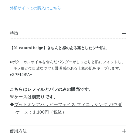
外部サイトでの購入はこちら
特徴
【01 natural beige】きちんと感のある凛としたツヤ肌に
●ボタニカルオイルを含んだパウダーがしっとりと肌にフィットし、
キメ細かで自然なツヤと透明感のある印象の肌をキープします。
●SPF15/PA+
こちらはレフィルとパフのみの販売です。
※ケースは別売りです。
◆
プットオンアハッピーフェイス フィニッシング パウダ
ー ケース：1,100円（税込）
使用方法