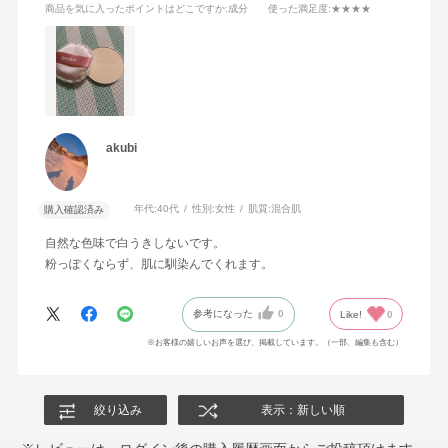
商品を気に入ったポイントはどこですか
:成分
使った満足度
:★★★★
akubi
年代:
40代
性別:
女性
肌質:
混合肌
購入確認済み
自然な色味で白うきしないです。
粉っぽくならず、肌に馴染んでくれます。
参考になった
0
Like!
0
※お客様の嬉しいお声を選び、掲載しています。（一部、編集も含む）
絞り込み
表示：新しい順