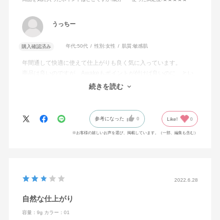
うっちー
年代:
50代
性別:
女性
肌質:
敏感肌
購入確認済み
年間通して快適に使えて仕上がりも良く気に入っています。
商品は良いのですが、Awakeもポイントが付けば良いのに....とい
つも残念に思うので、星マイナス１にしました。
続きを読む
全てのブランドにポイントが付くようにお願いしたいです。
参考になった
0
Like!
0
※お客様の嬉しいお声を選び、掲載しています。（一部、編集も含む）
2022.6.28
自然な仕上がり
容量：9g
カラー：01