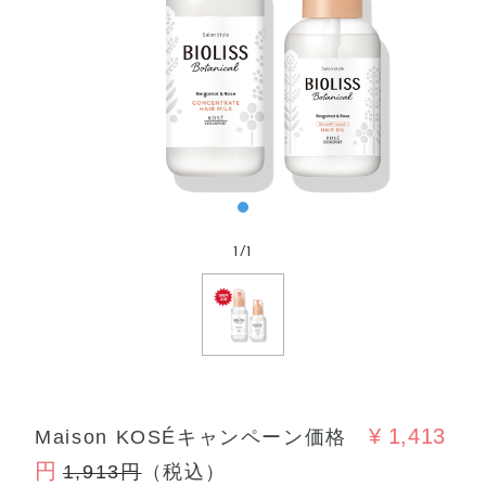
1
/
1
¥ 1,413
Maison KOSÉキャンペーン価格
円
1,913円
（税込）