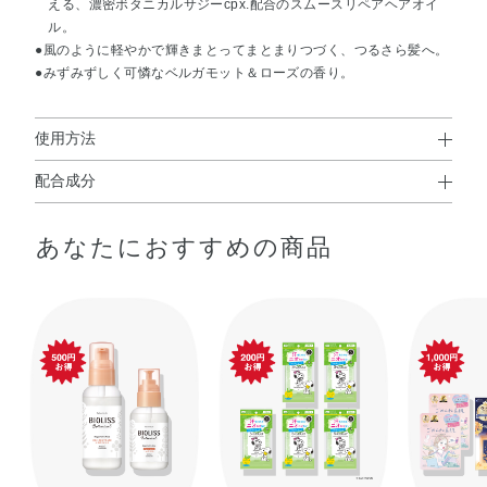
える、濃密ボタニカルサジーcpx.配合のスムースリペアヘアオイ
ル。
●風のように軽やかで輝きまとってまとまりつづく、つるさら髪へ。
●みずみずしく可憐なベルガモット＆ローズの香り。
使用方法
配合成分
使用方法
◆SS ビオリス ボタニカル コンセントレート ヘアミルク
＜SS ビオリス ボタニカル コンセントレート ヘアミルク＞
あなたにおすすめの商品
水・PG・エタノール・ジメチコン・フェニルトリメチコ
●適量（セミロングで1～2プッシュ）を手のひらによくのばし、髪に
なじませます。
ン・セテアリルアルコール・ベヘニルアルコール・グリセ
リン・アーモンド油・アルガニアスピノサ核油・オリーブ
＜SS ビオリス ボタニカル スムース リペア ヘアオイル＞
果実油・サフラワー油・シロキクラゲエキス・トコフェロ
●セミロングで2プッシュ程度を手のひらによくのばし、毛先などダ
ール・パルミチン酸アスコルビル・ヒポファエラムノイデ
メージが気になる部分を中心になじませます。
ス果実油・ホホバ種子油・豆乳発酵液・BG・BHT・PEG－
●ぬれた髪にも乾いた髪にもお使いいただけます。
10水添ヒマシ油・イソプロパノール・オリーブ脂肪酸エチ
ル・クエン酸Na・ステアリン酸PEG－40・ステアリン酸グ
リセリル・ステアルトリモニウムクロリド・トリ（カプリ