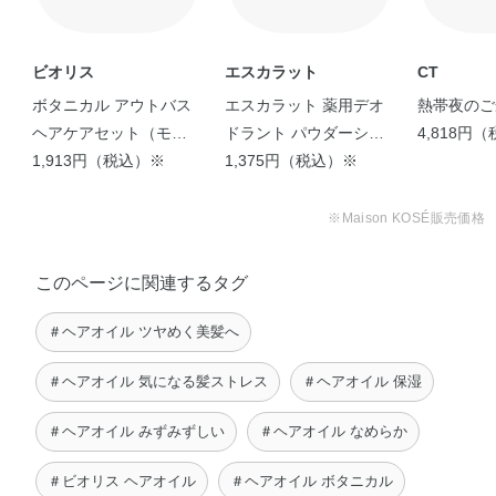
ル酸／カプリン酸）グリセリル・メトキシケイヒ酸エチル
ヘキシル・水添ポリイソブテン・エチルパラベン・メチル
パラベン・香料
ビオリス
エスカラット
CT
ボタニカル アウトバス
エスカラット 薬用デオ
熱帯夜のご
◆SS ビオリス ボタニカル スムース リペア ヘアオイル
ヘアケアセット（モイ
ドラント パウダーシー
4,818円
ジメチコン・水添ポリイソブテン・ミネラルオイル・エチ
スト）
1,913円（税込）※
ト （ヴァーベナミン
1,375円（税込）※
ルヘキサン酸セチル・イソノナン酸イソノニル・ジフェニ
ト）5個セット
ルシロキシフェニルトリメチコン・アーモンド油・アルガ
※Maison KOSÉ販売価格
ニアスピノサ核油・オリーブ果実油・サフラワー油・トコ
フェロール・パルミチン酸アスコルビル・ヒポファエラム
このページに関連するタグ
ノイデス果実油・ホホバ種子油・マカデミアナッツ油・
BHT・オリーブ脂肪酸エチル・トリ（カプリル酸／カプリ
＃ヘアオイル ツヤめく美髪へ
ン酸）グリセリル・メトキシケイヒ酸エチルヘキシル・フ
ェノキシエタノール・香料
＃ヘアオイル 気になる髪ストレス
＃ヘアオイル 保湿
＃ヘアオイル みずみずしい
＃ヘアオイル なめらか
＃ビオリス ヘアオイル
＃ヘアオイル ボタニカル