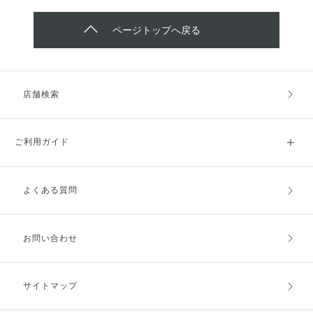
ページトップへ戻る
店舗検索
ご利用ガイド
よくある質問
ご利用ガイドトップ
ご注文方法
お支払方法
送料・配送
お問い合わせ
キャンセル・返品・交換
ポイント・クーポン
サイトマップ