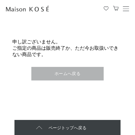
メ
ニ
ュ
ー
を
申し訳ございません。
開
ご指定の商品は販売終了か、ただ今お取扱いでき
閉
ない商品です。
す
る
ホームへ戻る
ページトップへ戻る