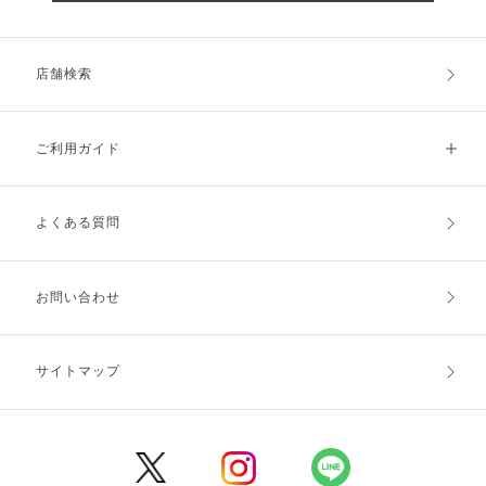
店舗検索
ご利用ガイド
よくある質問
ご利用ガイドトップ
ご注文方法
お支払方法
送料・配送
お問い合わせ
キャンセル・返品・交換
ポイント・クーポン
サイトマップ
定期お届け便
商品レビュー