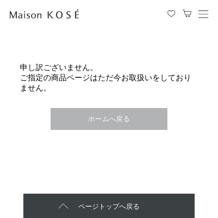
メ
ニ
ュ
ー
を
申し訳ございません。
開
ご指定の商品ページはただ今お取扱いをしており
閉
ません。
す
る
ホームへ戻る
ページトップへ戻る