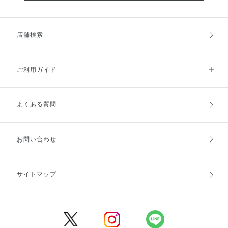
店舗検索
ご利用ガイド
よくある質問
ご利用ガイドトップ
ご注文方法
お支払方法
送料・配送
お問い合わせ
キャンセル・返品・交換
ポイント・クーポン
サイトマップ
定期お届け便
商品レビュー