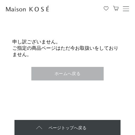
メ
ニ
ュ
ー
を
申し訳ございません。
開
ご指定の商品ページはただ今お取扱いをしており
閉
ません。
す
る
ホームへ戻る
ページトップへ戻る