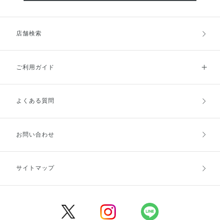
店舗検索
ご利用ガイド
よくある質問
ご利用ガイドトップ
ご注文方法
お支払方法
送料・配送
お問い合わせ
キャンセル・返品・交換
ポイント・クーポン
サイトマップ
定期お届け便
商品レビュー