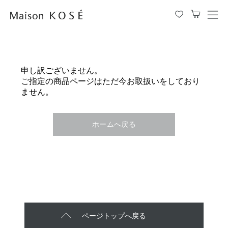
メ
ニ
ュ
ー
を
申し訳ございません。
開
ご指定の商品ページはただ今お取扱いをしており
閉
ません。
す
る
ホームへ戻る
ページトップへ戻る