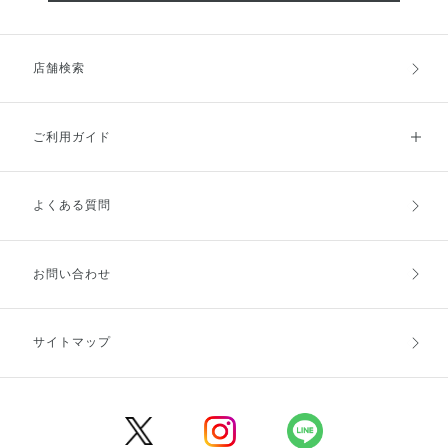
店舗検索
ご利用ガイド
よくある質問
ご利用ガイドトップ
ご注文方法
お支払方法
送料・配送
お問い合わせ
キャンセル・返品・交換
ポイント・クーポン
サイトマップ
定期お届け便
商品レビュー