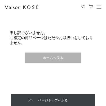
メ
ニ
ュ
ー
を
申し訳ございません。
開
ご指定の商品ページはただ今お取扱いをしており
閉
ません。
す
る
ホームへ戻る
ページトップへ戻る