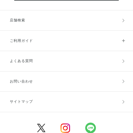
店舗検索
ご利用ガイド
よくある質問
ご利用ガイドトップ
ご注文方法
お支払方法
送料・配送
お問い合わせ
キャンセル・返品・交換
ポイント・クーポン
サイトマップ
定期お届け便
商品レビュー