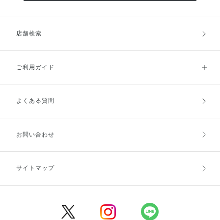
店舗検索
ご利用ガイド
よくある質問
ご利用ガイドトップ
ご注文方法
お支払方法
送料・配送
お問い合わせ
キャンセル・返品・交換
ポイント・クーポン
サイトマップ
定期お届け便
商品レビュー