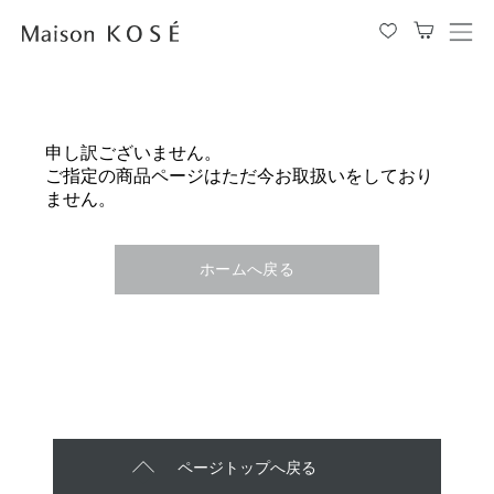
メ
ニ
ュ
ー
を
申し訳ございません。
開
ご指定の商品ページはただ今お取扱いをしており
閉
ません。
す
る
ホームへ戻る
ページトップへ戻る