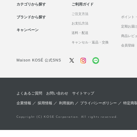
カテゴリから探す
ご利用ガイド
ご注文方法
ブランドから探す
ポイント
お支払方法
定期お届
キャンペーン
送料・配送
商品レビ
キャンセル・返品・交換
会員登録
Maison KOSÉ 公式SNS
よくあるご質問
お問い合わせ
サイトマップ
企業情報
／
採用情報
／
利用規約
／
プライバシーポリシー
／
特定商
Copyright (C) KOSE Corporation. All rights reserved.