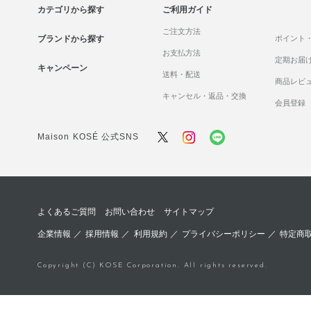
カテゴリから探す
ご利用ガイド
ご注文方法
ブランドから探す
ポイント
お支払方法
定期お届
キャンペーン
送料・配送
商品レビ
キャンセル・返品・交換
会員登録
Maison KOSÉ 公式SNS
よくあるご質問
お問い合わせ
サイトマップ
企業情報
／
採用情報
／
利用規約
／
プライバシーポリシー
／
特定商
Copyright (C) KOSE Corporation. All rights reserved.