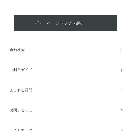
ページトップへ戻る
店舗検索
ご利用ガイド
よくある質問
ご利用ガイドトップ
ご注文方法
お支払方法
送料・配送
お問い合わせ
キャンセル・返品・交換
ポイント・クーポン
サイトマップ