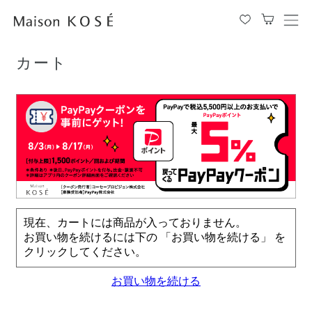
TOP
カート
メ
ニ
ュ
カート
ー
を
開
閉
す
る
現在、カートには商品が入っておりません。
お買い物を続けるには下の 「お買い物を続ける」 を
クリックしてください。
お買い物を続ける