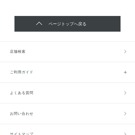
ページトップへ戻る
店舗検索
ご利用ガイド
よくある質問
ご利用ガイドトップ
ご注文方法
お支払方法
送料・配送
お問い合わせ
キャンセル・返品・交換
ポイント・クーポン
サイトマップ