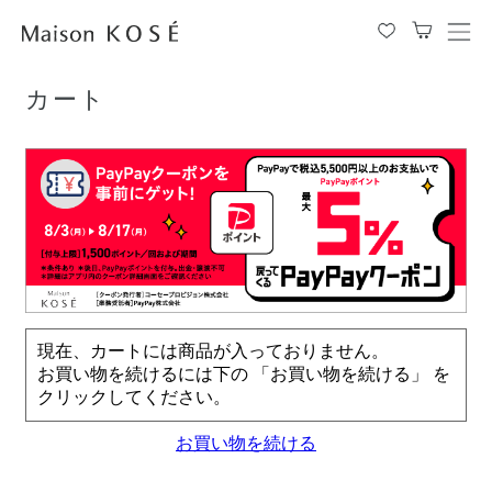
TOP
カート
メ
ニ
ュ
カート
ー
を
開
閉
す
る
現在、カートには商品が入っておりません。
お買い物を続けるには下の 「お買い物を続ける」 を
クリックしてください。
お買い物を続ける