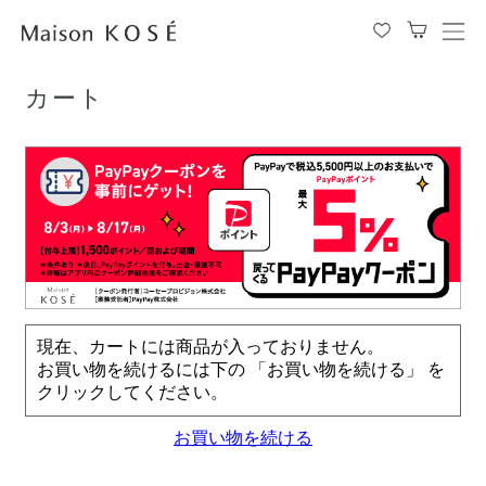
TOP
カート
メ
ニ
ュ
カート
ー
を
開
閉
す
る
現在、カートには商品が入っておりません。
お買い物を続けるには下の 「お買い物を続ける」 を
クリックしてください。
お買い物を続ける