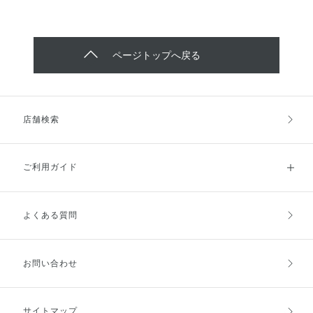
ページトップへ戻る
店舗検索
ご利用ガイド
よくある質問
ご利用ガイドトップ
ご注文方法
お支払方法
送料・配送
お問い合わせ
キャンセル・返品・交換
ポイント・クーポン
サイトマップ