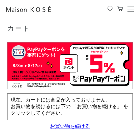
TOP
カート
メ
ニ
ュ
カート
ー
を
開
閉
す
る
現在、カートには商品が入っておりません。
お買い物を続けるには下の 「お買い物を続ける」 を
クリックしてください。
お買い物を続ける