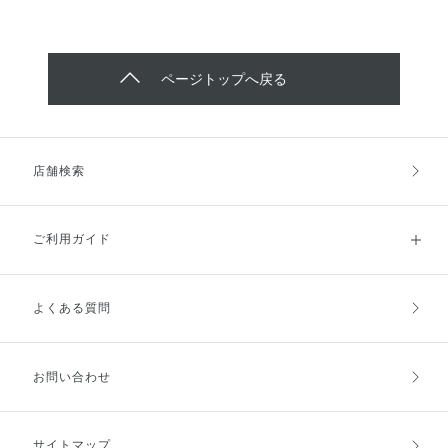
ページトップへ戻る
店舗検索
ご利用ガイド
よくある質問
ご利用ガイドトップ
ご注文方法
お支払方法
送料・配送
お問い合わせ
キャンセル・返品・交換
ポイント・クーポン
サイトマップ