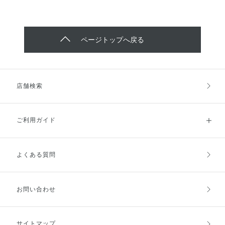
ページトップへ戻る
店舗検索
ご利用ガイド
よくある質問
ご利用ガイドトップ
ご注文方法
お支払方法
送料・配送
お問い合わせ
キャンセル・返品・交換
ポイント・クーポン
サイトマップ