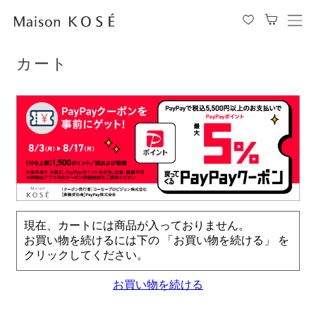
TOP
カート
メ
ニ
ュ
カート
ー
を
開
閉
す
る
現在、カートには商品が入っておりません。
お買い物を続けるには下の 「お買い物を続ける」 を
クリックしてください。
お買い物を続ける