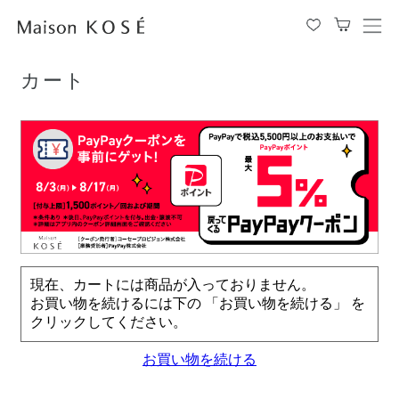
TOP
カート
メ
ニ
ュ
カート
ー
を
開
閉
す
る
現在、カートには商品が入っておりません。
お買い物を続けるには下の 「お買い物を続ける」 を
クリックしてください。
お買い物を続ける