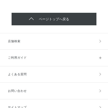
ページトップへ戻る
店舗検索
ご利用ガイド
よくある質問
ご利用ガイドトップ
ご注文方法
お支払方法
送料・配送
お問い合わせ
キャンセル・返品・交換
ポイント・クーポン
サイトマップ