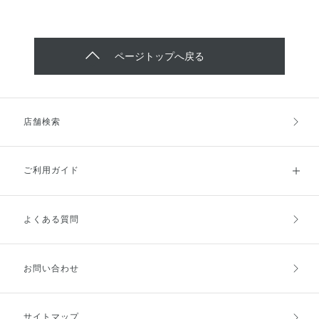
ページトップへ戻る
店舗検索
ご利用ガイド
よくある質問
ご利用ガイドトップ
ご注文方法
お支払方法
送料・配送
お問い合わせ
キャンセル・返品・交換
ポイント・クーポン
サイトマップ