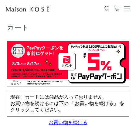
TOP
カート
メ
ニ
ュ
カート
ー
を
開
閉
す
る
現在、カートには商品が入っておりません。
お買い物を続けるには下の 「お買い物を続ける」 を
クリックしてください。
お買い物を続ける