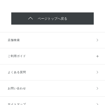
ページトップへ戻る
店舗検索
ご利用ガイド
よくある質問
ご利用ガイドトップ
ご注文方法
お支払方法
送料・配送
お問い合わせ
キャンセル・返品・交換
ポイント・クーポン
サイトマップ