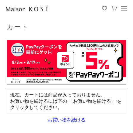
TOP
カート
メ
ニ
ュ
カート
ー
を
開
閉
す
る
現在、カートには商品が入っておりません。
お買い物を続けるには下の 「お買い物を続ける」 を
クリックしてください。
お買い物を続ける