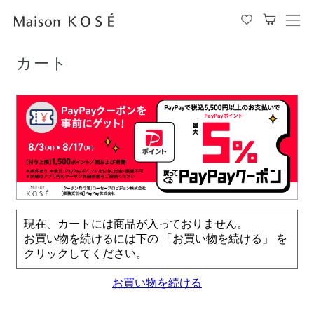
TOP
カート
メ
ニ
ュ
カート
ー
を
開
閉
す
る
現在、カートには商品が入っておりません。
お買い物を続けるには下の 「お買い物を続ける」 を
クリックしてください。
お買い物を続ける