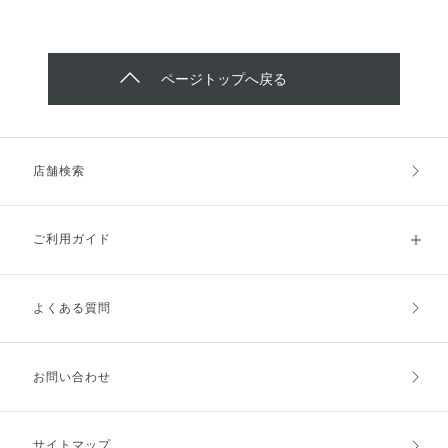
ページトップへ戻る
店舗検索
ご利用ガイド
よくある質問
ご利用ガイドトップ
ご注文方法
お支払方法
送料・配送
お問い合わせ
キャンセル・返品・交換
ポイント・クーポン
サイトマップ