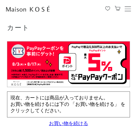
TOP
カート
メ
ニ
ュ
カート
ー
を
開
閉
す
る
現在、カートには商品が入っておりません。
お買い物を続けるには下の 「お買い物を続ける」 を
クリックしてください。
お買い物を続ける