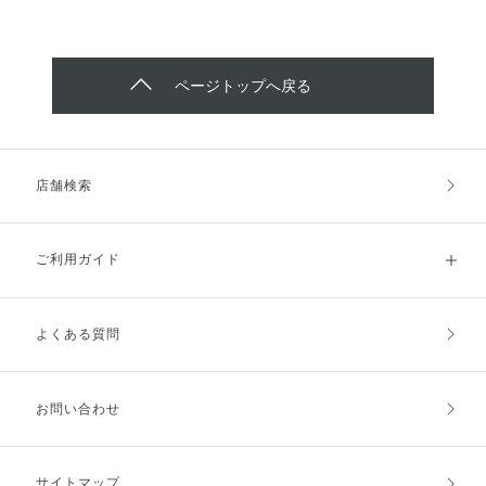
ページトップへ戻る
店舗検索
ご利用ガイド
よくある質問
ご利用ガイドトップ
ご注文方法
お支払方法
送料・配送
お問い合わせ
キャンセル・返品・交換
ポイント・クーポン
サイトマップ