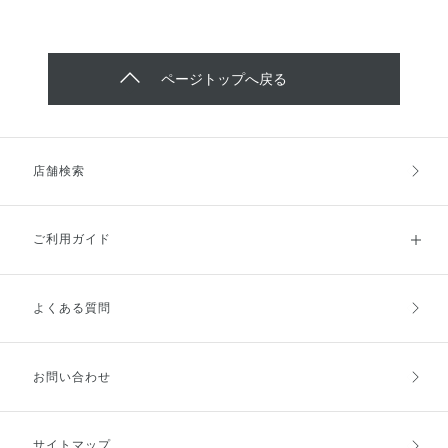
ページトップへ戻る
店舗検索
ご利用ガイド
よくある質問
ご利用ガイドトップ
ご注文方法
お支払方法
送料・配送
お問い合わせ
キャンセル・返品・交換
ポイント・クーポン
サイトマップ