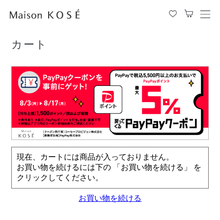
TOP
カート
メ
ニ
ュ
カート
ー
を
開
閉
す
る
現在、カートには商品が入っておりません。
お買い物を続けるには下の 「お買い物を続ける」 を
クリックしてください。
お買い物を続ける