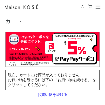
TOP
カート
メ
ニ
ュ
カート
ー
を
開
閉
す
る
現在、カートには商品が入っておりません。
お買い物を続けるには下の 「お買い物を続ける」 を
クリックしてください。
お買い物を続ける