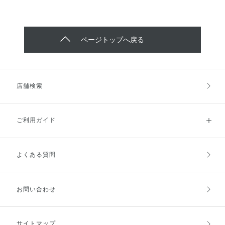
ページトップへ戻る
店舗検索
ご利用ガイド
よくある質問
ご利用ガイドトップ
ご注文方法
お支払方法
送料・配送
お問い合わせ
キャンセル・返品・交換
ポイント・クーポン
サイトマップ