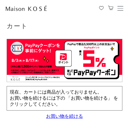
TOP
カート
メ
ニ
ュ
カート
ー
を
開
閉
す
る
現在、カートには商品が入っておりません。
お買い物を続けるには下の 「お買い物を続ける」 を
クリックしてください。
お買い物を続ける