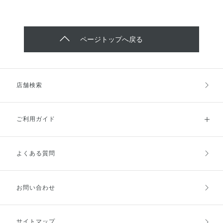
ページトップへ戻る
店舗検索
ご利用ガイド
よくある質問
ご利用ガイドトップ
ご注文方法
お支払方法
送料・配送
お問い合わせ
キャンセル・返品・交換
ポイント・クーポン
サイトマップ