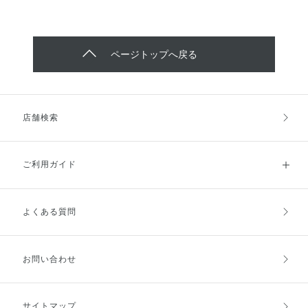
ページトップへ戻る
店舗検索
ご利用ガイド
よくある質問
ご利用ガイドトップ
ご注文方法
お支払方法
送料・配送
お問い合わせ
キャンセル・返品・交換
ポイント・クーポン
サイトマップ