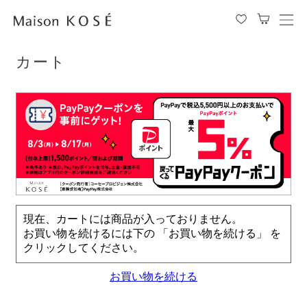
TOP
カート
メ
ニ
ュ
カート
ー
を
開
閉
す
る
現在、カートには商品が入っておりません。
お買い物を続けるには下の 「お買い物を続ける」 を
クリックしてください。
お買い物を続ける