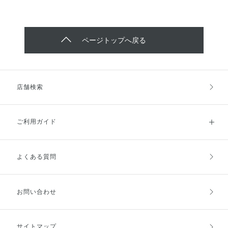
ページトップへ戻る
店舗検索
ご利用ガイド
よくある質問
ご利用ガイドトップ
ご注文方法
お支払方法
送料・配送
お問い合わせ
キャンセル・返品・交換
ポイント・クーポン
サイトマップ