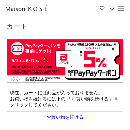
TOP
カート
メ
ニ
ュ
カート
ー
を
開
閉
す
る
現在、カートには商品が入っておりません。
お買い物を続けるには下の 「お買い物を続ける」 を
クリックしてください。
お買い物を続ける