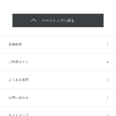
ページトップへ戻る
店舗検索
ご利用ガイド
よくある質問
ご利用ガイドトップ
ご注文方法
お支払方法
送料・配送
お問い合わせ
キャンセル・返品・交換
ポイント・クーポン
サイトマップ