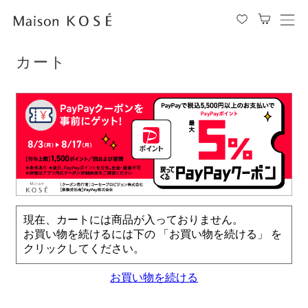
TOP
カート
メ
ニ
ュ
カート
ー
を
開
閉
す
る
現在、カートには商品が入っておりません。
お買い物を続けるには下の 「お買い物を続ける」 を
クリックしてください。
お買い物を続ける