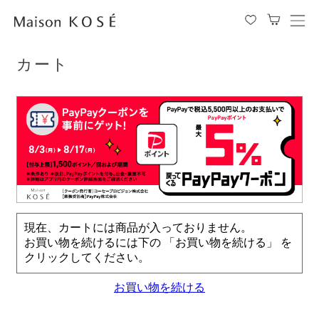
TOP
カート
メ
ニ
ュ
カート
ー
を
開
閉
す
る
現在、カートには商品が入っておりません。
お買い物を続けるには下の 「お買い物を続ける」 を
クリックしてください。
お買い物を続ける