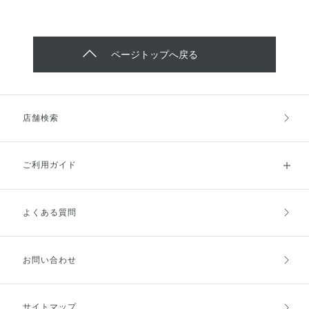
ページトップへ戻る
店舗検索
ご利用ガイド
よくある質問
ご利用ガイドトップ
ご注文方法
お支払方法
送料・配送
お問い合わせ
キャンセル・返品・交換
ポイント・クーポン
サイトマップ