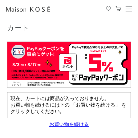
TOP
カート
メ
ニ
ュ
カート
ー
を
開
閉
す
る
現在、カートには商品が入っておりません。
お買い物を続けるには下の 「お買い物を続ける」 を
クリックしてください。
お買い物を続ける