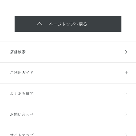
ページトップへ戻る
店舗検索
ご利用ガイド
よくある質問
ご利用ガイドトップ
ご注文方法
お支払方法
送料・配送
お問い合わせ
キャンセル・返品・交換
ポイント・クーポン
サイトマップ