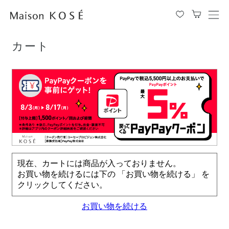
TOP
カート
メ
ニ
ュ
カート
ー
を
開
閉
す
る
現在、カートには商品が入っておりません。
お買い物を続けるには下の 「お買い物を続ける」 を
クリックしてください。
お買い物を続ける