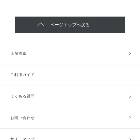
ページトップへ戻る
店舗検索
ご利用ガイド
よくある質問
ご利用ガイドトップ
ご注文方法
お支払方法
送料・配送
お問い合わせ
キャンセル・返品・交換
ポイント・クーポン
サイトマップ